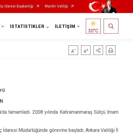
öç İdaresi Başkanlığı
Mardin Valiliği
İSTATİSTİKLER
İLETİŞİM
30
°C
ürü
AN
a'da tamamladı. 2008 yılında Kahramanmaraş Sütçü İmam
İdaresi Müdürlüğünde görevine başladı. Ankara Valiliği İl