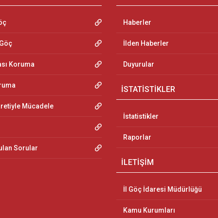
öç
Haberler
 Göç
İlden Haberler
ası Koruma
Duyurular
oruma
İSTATİSTİKLER
aretiyle Mücadele
İstatistikler
Raporlar
ulan Sorular
İLETİŞİM
İl Göç İdaresi Müdürlüğü
Kamu Kurumları