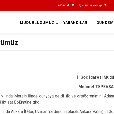
e-Devlet
İçişleri Bakanlığı
G
MÜDÜRLÜĞÜMÜZ
YABANCILAR
GÜNDEM
İl Göç İdaresi Müdürlükleri
rümüz
İl Göç İdaresi Müd
Mehmet TEPEAŞ
da Mersin ilinde dünyaya geldi. İlk ve ortaöğrenimini Adan
i İktisat Bölümüne girdi.
a Ankara İl Göç Uzman Yardımcısı olarak Ankara Valiliği İl Göç 