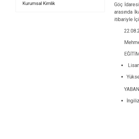
Kurumsal Kimlik
Göç İdares
arasında İk
itibariyle 
22.08.2022 
Mehmet TE
EĞİTİM 
Lisan
Yükse
YABANCI
İngili