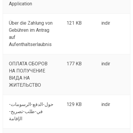
Application
Über die Zahlung von
121 KB
indir
Gebühren im Antrag
auf
Aufenthaltserlaubnis
ОПЛАТА СБОРОВ
177 KB
indir
НА ПОЛУЧЕНИЕ
ВИДА НА
ЖИТЕЛЬСТВО
حول-الدفع-الرسومات-
129 KB
indir
في-طلب-تصريح-
الإقامة