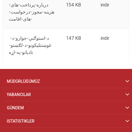
درباره-پرداخت-های-
154 KB
indir
هزینه-مجوز-درخواست-
های-اقامت-
د-استوګنې-جوازو-د-
147 KB
indir
غوښتنلیکونو-د-لګښتو-
تادیاتو-په-اړه
MÜDÜRLÜĞÜMÜZ
YABANCILAR
GÜNDEM
İSTATİSTİKLER