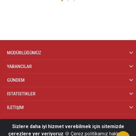
MÜDÜRLÜĞÜMÜZ
YABANCILAR
GÜNDEM
İSTATİSTİKLER
İLETİŞİM
Sizlere daha iyi hizmet verebilmek için sitemizde
çerezlere yer veriyoruz
🍪 Çerez politikamız hakkında